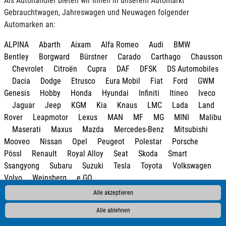
Als Autohändler bieten wir Ihnen in unserem Automarkt
Gebrauchtwagen, Jahreswagen und Neuwagen folgender
Automarken an:
ALPINA
Abarth
Aixam
Alfa Romeo
Audi
BMW
Bentley
Borgward
Bürstner
Carado
Carthago
Chausson
Chevrolet
Citroën
Cupra
DAF
DFSK
DS Automobiles
Dacia
Dodge
Etrusco
Eura Mobil
Fiat
Ford
GWM
Genesis
Hobby
Honda
Hyundai
Infiniti
Itineo
Iveco
Jaguar
Jeep
KGM
Kia
Knaus
LMC
Lada
Land
Rover
Leapmotor
Lexus
MAN
MF
MG
MINI
Malibu
Maserati
Maxus
Mazda
Mercedes-Benz
Mitsubishi
Mooveo
Nissan
Opel
Peugeot
Polestar
Porsche
Pössl
Renault
Royal Alloy
Seat
Skoda
Smart
Ssangyong
Subaru
Suzuki
Tesla
Toyota
Volkswagen
Volvo
Weinsberg
e.GO
Alle akzeptieren
Alle ablehnen