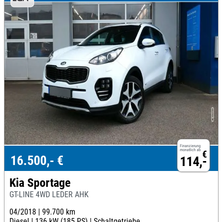
Finanzierung
monatlich ab
€
16.500,- €
114,-
Kia Sportage
GT-LINE 4WD LEDER AHK
04/2018 |
99.700 km
Diesel |
136 kW (185 PS) |
Schaltgetriebe