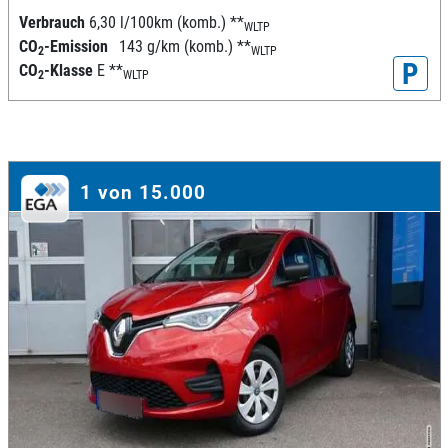
Verbrauch
6,30 l/100km (komb.)
**
WLTP
CO
-Emission
143 g/km (komb.)
**
2
WLTP
P
CO
-Klasse
E
**
2
WLTP
1 von 15.000