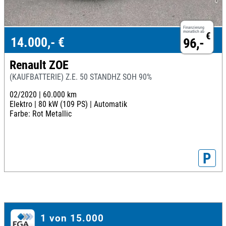
Finanzierung
monatlich ab
€
14.000,- €
96,-
Renault ZOE
(KAUFBATTERIE) Z.E. 50 STANDHZ SOH 90%
02/2020 |
60.000 km
Elektro |
80 kW (109 PS) |
Automatik
Farbe: Rot Metallic
P
1 von 15.000