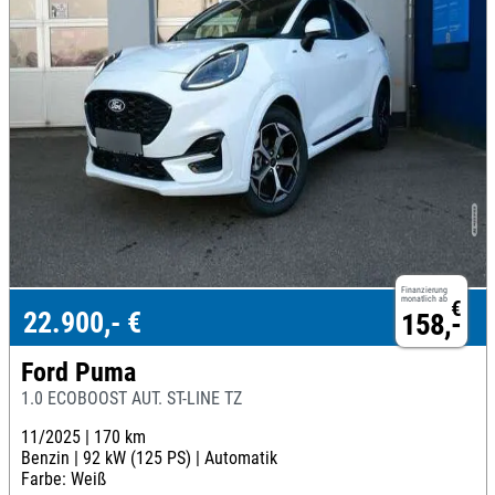
Finanzierung
monatlich ab
€
22.900,- €
158,-
Ford Puma
1.0 ECOBOOST AUT. ST-LINE TZ
11/2025 |
170 km
Benzin |
92 kW (125 PS) |
Automatik
Farbe: Weiß